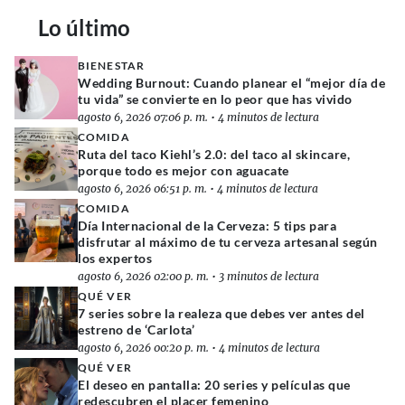
Lo último
BIENESTAR
Wedding Burnout: Cuando planear el “mejor día de
tu vida” se convierte en lo peor que has vivido
agosto 6, 2026 07:06 p. m.
•
4 minutos de lectura
COMIDA
Ruta del taco Kiehl’s 2.0: del taco al skincare,
porque todo es mejor con aguacate
agosto 6, 2026 06:51 p. m.
•
4 minutos de lectura
COMIDA
Día Internacional de la Cerveza: 5 tips para
disfrutar al máximo de tu cerveza artesanal según
los expertos
agosto 6, 2026 02:00 p. m.
•
3 minutos de lectura
QUÉ VER
7 series sobre la realeza que debes ver antes del
estreno de ‘Carlota’
agosto 6, 2026 00:20 p. m.
•
4 minutos de lectura
QUÉ VER
El deseo en pantalla: 20 series y películas que
redescubren el placer femenino