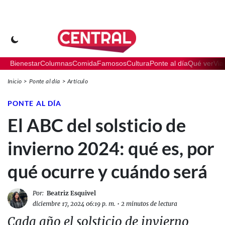
Bienestar
Columnas
Comida
Famosos
Cultura
Ponte al día
Qué ver
Via
Inicio
Ponte al día
Artículo
PONTE AL DÍA
El ABC del solsticio de
invierno 2024: qué es, por
qué ocurre y cuándo será
Por:
Beatriz Esquivel
diciembre 17, 2024 06:19 p. m.
•
2 minutos de lectura
Cada año el solsticio de invierno