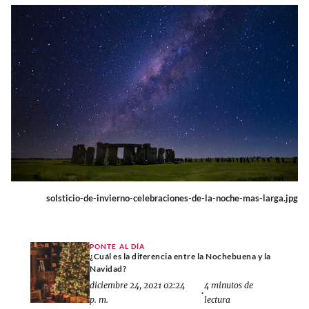
solsticio-de-invierno-celebraciones-de-la-noche-mas-larga.jpg
PONTE AL DÍA
¿Cuál es la diferencia entre la Nochebuena y la
Navidad?
diciembre 24, 2021 02:24
4 minutos de
•
p. m.
lectura