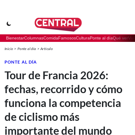
Bienestar
Columnas
Comida
Famosos
Cultura
Ponte al día
Qué ver
Via
Inicio
Ponte al día
Artículo
PONTE AL DÍA
Tour de Francia 2026:
fechas, recorrido y cómo
funciona la competencia
de ciclismo más
importante del mundo