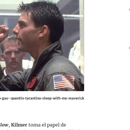
o-gay--quentin-tarantino-sleep-with-me-maverick
llow
,
Kilmer
toma el papel de