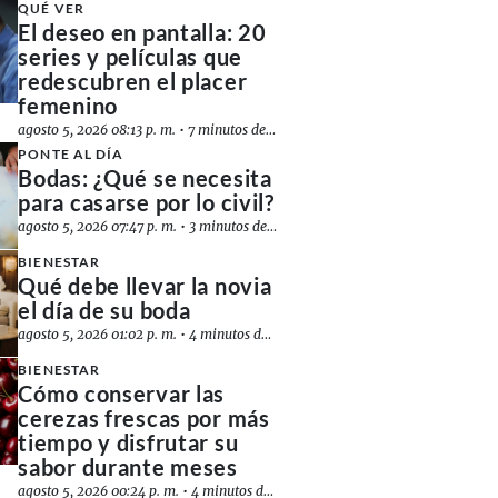
QUÉ VER
El deseo en pantalla: 20
series y películas que
redescubren el placer
femenino
agosto 5, 2026 08:13 p. m.
•
7 minutos de lectura
PONTE AL DÍA
Bodas: ¿Qué se necesita
para casarse por lo civil?
agosto 5, 2026 07:47 p. m.
•
3 minutos de lectura
BIENESTAR
Qué debe llevar la novia
el día de su boda
agosto 5, 2026 01:02 p. m.
•
4 minutos de lectura
BIENESTAR
Cómo conservar las
cerezas frescas por más
tiempo y disfrutar su
sabor durante meses
agosto 5, 2026 00:24 p. m.
•
4 minutos de lectura