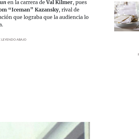
Gun
en la carrera de
Val Kilmer
, pues
om “Iceman” Kazansky
, rival de
ación que lograba que la audiencia lo
a.
UE LEYENDO ABAJO