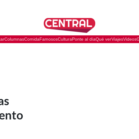
tar
Columnas
Comida
Famosos
Cultura
Ponte al día
Qué ver
Viajes
Videos
G
as
lento