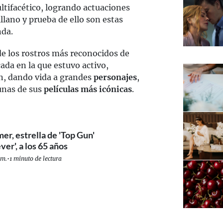
tifacético, logrando actuaciones
lano y prueba de ello son estas
nda.
 de los rostros más reconocidos de
da en la que estuvo activo,
n, dando vida a grandes
personajes
,
unas de sus
películas más icónicas
.
er, estrella de 'Top Gun'
er', a los 65 años
 m.
•
1 minuto de lectura