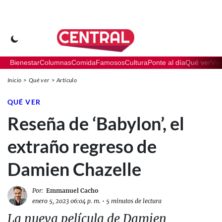
Bienestar
Columnas
Comida
Famosos
Cultura
Ponte al día
Qué ver
Via
Inicio
Qué ver
Artículo
QUÉ VER
Reseña de ‘Babylon’, el
extraño regreso de
Damien Chazelle
Por:
Emmanuel Cacho
enero 5, 2023 06:04 p. m.
•
5 minutos de lectura
La nueva película de Damien