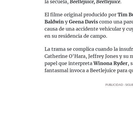
la secuela,
Beetlejuice, Beetlejuice
.
El filme original producido por
Tim B
Baldwin
y
Geena Davis
como una parej
causa de una accidente vehicular y c
en su residencia de campo.
La trama se complica cuando la insufr
Catherine O'Hara, Jeffrey Jones y su
papel que interpreta
Winona Ryder
, 
fantasmal invoca a Beetlejuice para qu
PUBLICIDAD - SIG