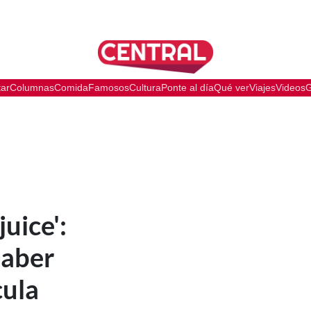
tar
Columnas
Comida
Famosos
Cultura
Ponte al día
Qué ver
Viajes
Videos
G
juice':
saber
cula