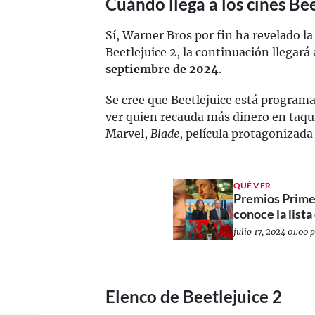
Cuándo llega a los cines Bee
Sí, Warner Bros por fin ha revelado l
Beetlejuice 2, la continuación llegará
septiembre de 2024
.
Se cree que Beetlejuice está programa
ver quien recauda más dinero en taquil
Marvel,
Blade
, película protagonizada
QUÉ VER
Premios Prim
conoce la list
julio 17, 2024 01:00 p
Elenco de Beetlejuice 2