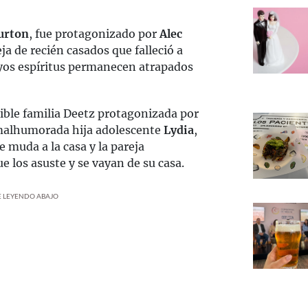
urton
, fue protagonizado por
Alec
a de recién casados que falleció a
uyos espíritus permanecen atrapados
ible familia Deetz protagonizada por
 malhumorada hija adolescente
Lydia
,
se muda a la casa y la pareja
e los asuste y se vayan de su casa.
UE LEYENDO ABAJO