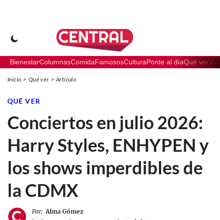
Bienestar
Columnas
Comida
Famosos
Cultura
Ponte al día
Qué ver
Via
Inicio
Qué ver
Artículo
QUÉ VER
Conciertos en julio 2026:
Harry Styles, ENHYPEN y
los shows imperdibles de
la CDMX
Por:
Alma Gómez