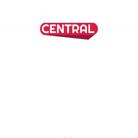
Continuar leyendo
SÍGUENOS EN NUESTRAS REDES SOCIALES
REVISTA CENTRAL
Suscríbete a nuestro Newsletter
Inicio
Nuestros Columnistas
Cultura
Gastronomía
Viajes
Media Kit
Directorio
-
Aviso de Privacidad - Cookies/Ads
ALIADOS
ADN Noticias
TV Azteca
Grupo Salinas