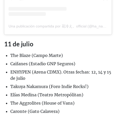
Una publicación compartida por 花冷え。official (@ha_na_bie_)
11 de julio
The Blaze (Campo Marte)
Caifanes (Estadio GNP Seguros)
ENHYPEN (Arena CDMX). Otras fechas: 12, 14 y 15
de julio
Takuya Nakamura (Foro Indie Rocks!)
Elías Medina (Teatro Metropólitan)
The Aggrolites (House of Vans)
Caronte (Gato Calavera)