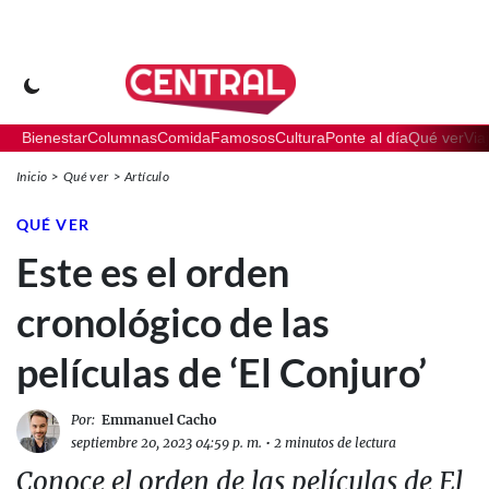
Bienestar
Columnas
Comida
Famosos
Cultura
Ponte al día
Qué ver
Via
Inicio
Qué ver
Artículo
QUÉ VER
Este es el orden
cronológico de las
películas de ‘El Conjuro’
Por:
Emmanuel Cacho
septiembre 20, 2023 04:59 p. m.
•
2 minutos de lectura
Conoce el orden de las películas de El