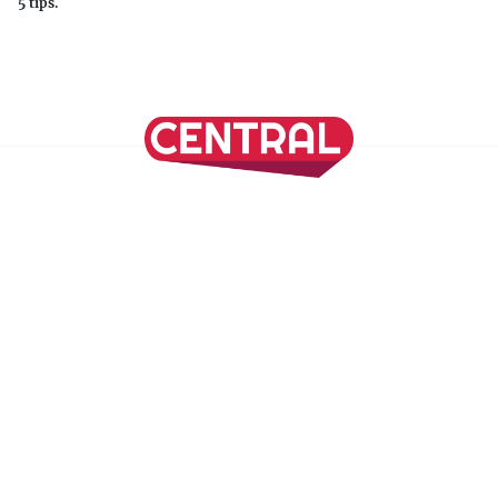
5 tips.
Continuar leyendo
SÍGUENOS EN NUESTRAS REDES SOCIALES
REVISTA CENTRAL
Suscríbete a nuestro Newsletter
Inicio
Nuestros Columnistas
Cultura
Gastronomía
Viajes
Media Kit
Directorio
-
Aviso de Privacidad - Cookies/Ads
ALIADOS
ADN Noticias