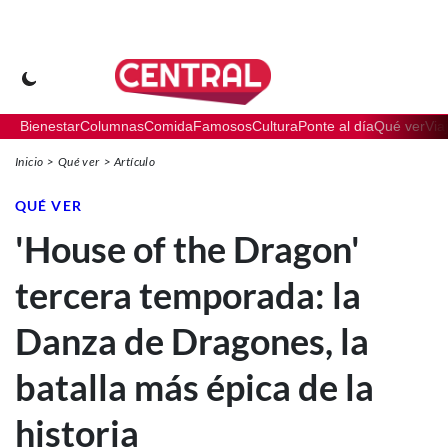
Bienestar
Columnas
Comida
Famosos
Cultura
Ponte al día
Qué ver
Via
Inicio
Qué ver
Artículo
QUÉ VER
'House of the Dragon'
tercera temporada: la
Danza de Dragones, la
batalla más épica de la
historia