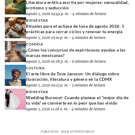
Literatura erótica escrita por mujeres: sensualidad,
erotismo y seducción
agosto 7, 2026 03:49 p. m.
•
4 minutos de lectura
BIENESTAR
Rituales para el eclipse de luna de agosto 2026: 5
prácticas para cerrar ciclos y renovar tu energía
agosto 7, 2026 03:10 p. m.
•
4 minutos de lectura
COMIDA
¿Cómo los concursos de espirituosos ayudan a las
marcas mexicanas?
agosto 7, 2026 01:28 p. m.
•
6 minutos de lectura
CULTURA
El arte libre de Tove Jansson: Un diálogo sobre
ilustración, literatura y género en la CDMX
agosto 7, 2026 00:13 p. m.
•
3 minutos de lectura
BIENESTAR
Wedding Burnout: Cuando planear el “mejor día de
tu vida” se convierte en lo peor que has vivido
agosto 7, 2026 11:28 a. m.
•
4 minutos de lectura
PUBLICIDAD - SIGUE LEYENDO ABAJO