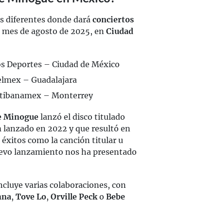
s diferentes donde dará
conciertos
el mes de agosto de 2025, en
Ciudad
los Deportes – Ciudad de México
Telmex – Guadalajara
Citibanamex – Monterrey
e Minogue
lanzó el disco titulado
m lanzado en 2022 y que resultó en
éxitos como la canción titular u
uevo lanzamiento nos ha presentado
ncluye varias colaboraciones, con
nna
,
Tove Lo
,
Orville Peck
o
Bebe