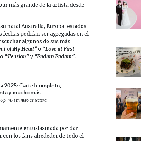
tour más grande de la artista desde
 su natal Australia, Europa, estados
 fechas podrían ser agregadas en el
escuchar algunos de sus más
Out of My Head”
o
“Love at First
mo
“Tension”
y
“Padam Padam”
.
 2025: Cartel completo,
enta y mucho más
6 p. m.
•
1 minuto de lectura
sumamente entusiasmada por dar
r con los fans alrededor de todo el