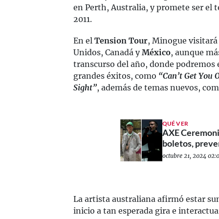
en Perth, Australia, y promete ser el 
2011.
En el
Tension Tour
, Minogue visitará
Unidos, Canadá y
México
, aunque más
transcurso del año, donde podremos 
grandes éxitos, como
“Can’t Get You 
Sight”
, además de temas nuevos, co
QUÉ VER
AXE Ceremonia
boletos, prev
octubre 21, 2024 02:0
La artista australiana afirmó estar 
inicio a tan esperada gira e interactua