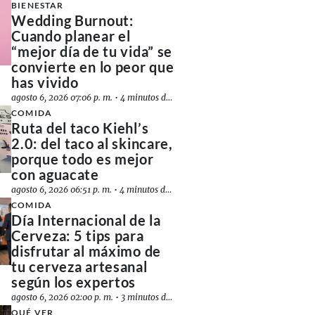
BIENESTAR
Wedding Burnout:
Cuando planear el
“mejor día de tu vida” se
convierte en lo peor que
has vivido
agosto 6, 2026 07:06 p. m.
•
4 minutos de lectura
COMIDA
Ruta del taco Kiehl’s
2.0: del taco al skincare,
porque todo es mejor
con aguacate
agosto 6, 2026 06:51 p. m.
•
4 minutos de lectura
COMIDA
Día Internacional de la
Cerveza: 5 tips para
disfrutar al máximo de
tu cerveza artesanal
según los expertos
agosto 6, 2026 02:00 p. m.
•
3 minutos de lectura
QUÉ VER