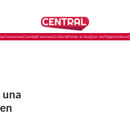
tar
Columnas
Comida
Famosos
Cultura
Ponte al día
Qué ver
Viajes
Videos
G
á una
 en