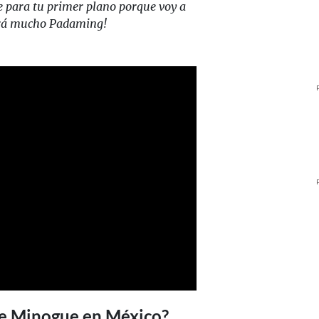
e para tu primer plano porque voy a
brá mucho Padaming!
ie Minogue en México?