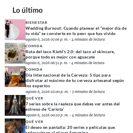
Lo último
BIENESTAR
Wedding Burnout: Cuando planear el “mejor día de
tu vida” se convierte en lo peor que has vivido
agosto 6, 2026 07:06 p. m.
•
4 minutos de lectura
COMIDA
Ruta del taco Kiehl’s 2.0: del taco al skincare,
porque todo es mejor con aguacate
agosto 6, 2026 06:51 p. m.
•
4 minutos de lectura
COMIDA
Día Internacional de la Cerveza: 5 tips para
disfrutar al máximo de tu cerveza artesanal según
los expertos
agosto 6, 2026 02:00 p. m.
•
3 minutos de lectura
QUÉ VER
7 series sobre la realeza que debes ver antes del
estreno de ‘Carlota’
agosto 6, 2026 00:20 p. m.
•
4 minutos de lectura
QUÉ VER
El deseo en pantalla: 20 series y películas que
redescubren el placer femenino