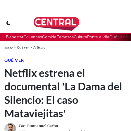
Bienestar
Columnas
Comida
Famosos
Cultura
Ponte al día
Qué ver
Via
Inicio
Qué ver
Artículo
QUÉ VER
Netflix estrena el
documental 'La Dama del
Silencio: El caso
Mataviejitas'
Por:
Emmanuel Cacho