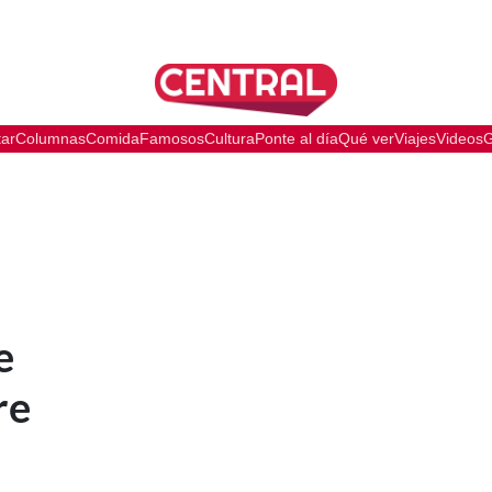
tar
Columnas
Comida
Famosos
Cultura
Ponte al día
Qué ver
Viajes
Videos
G
e
re