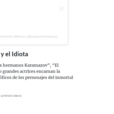
perimento México (@experimentomx)
y el Idiota
Los hermanos Karamazov”, “El
o grandes actrices encarnan la
óficos de los personajes del inmortal
UE LEYENDO ABAJO