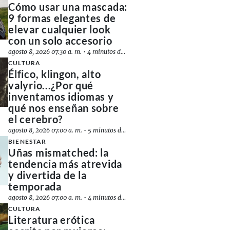
Cómo usar una mascada:
9 formas elegantes de
elevar cualquier look
con un solo accesorio
agosto 8, 2026 07:30 a. m.
•
4 minutos de lectura
CULTURA
Élfico, klingon, alto
valyrio...¿Por qué
inventamos idiomas y
qué nos enseñan sobre
el cerebro?
agosto 8, 2026 07:00 a. m.
•
5 minutos de lectura
BIENESTAR
Uñas mismatched: la
tendencia más atrevida
y divertida de la
temporada
agosto 8, 2026 07:00 a. m.
•
4 minutos de lectura
CULTURA
Literatura erótica