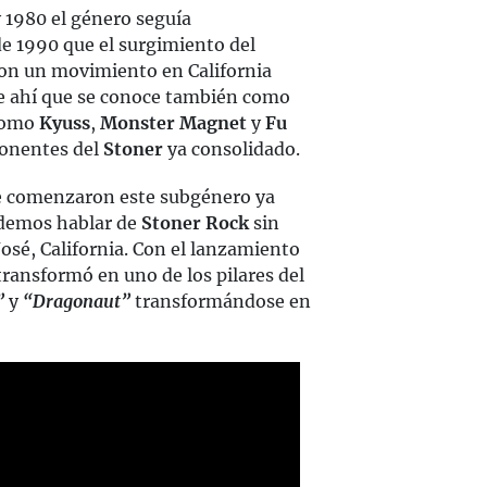
 1980 el género seguía
de 1990 que el surgimiento del
con un movimiento en California
e ahí que se conoce también como
 como
Kyuss
,
Monster Magnet
y
Fu
ponentes del
Stoner
ya consolidado.
ue comenzaron este subgénero ya
odemos hablar de
Stoner Rock
sin
osé, California. Con el lanzamiento
 transformó en uno de los pilares del
”
y
“Dragonaut”
transformándose en