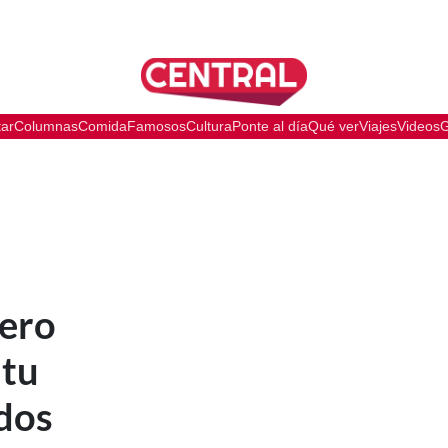
tar
Columnas
Comida
Famosos
Cultura
Ponte al día
Qué ver
Viajes
Videos
G
nero
 tu
dos