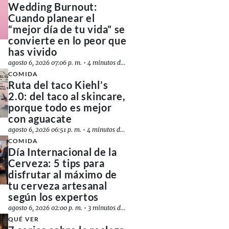
Wedding Burnout:
Cuando planear el
“mejor día de tu vida” se
convierte en lo peor que
has vivido
agosto 6, 2026 07:06 p. m.
•
4 minutos de lectura
COMIDA
Ruta del taco Kiehl’s
2.0: del taco al skincare,
porque todo es mejor
con aguacate
agosto 6, 2026 06:51 p. m.
•
4 minutos de lectura
COMIDA
Día Internacional de la
Cerveza: 5 tips para
disfrutar al máximo de
tu cerveza artesanal
según los expertos
agosto 6, 2026 02:00 p. m.
•
3 minutos de lectura
QUÉ VER