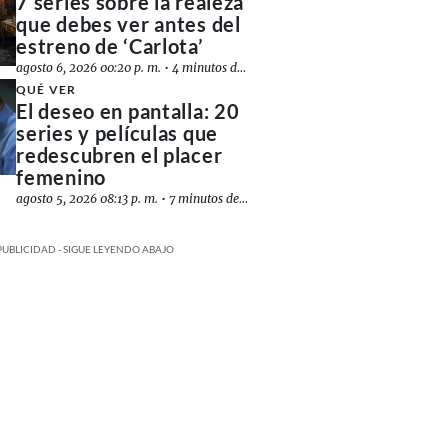
7 series sobre la realeza
que debes ver antes del
estreno de ‘Carlota’
agosto 6, 2026 00:20 p. m.
•
4 minutos de lectura
QUÉ VER
El deseo en pantalla: 20
series y películas que
redescubren el placer
femenino
agosto 5, 2026 08:13 p. m.
•
7 minutos de lectura
PUBLICIDAD - SIGUE LEYENDO ABAJO