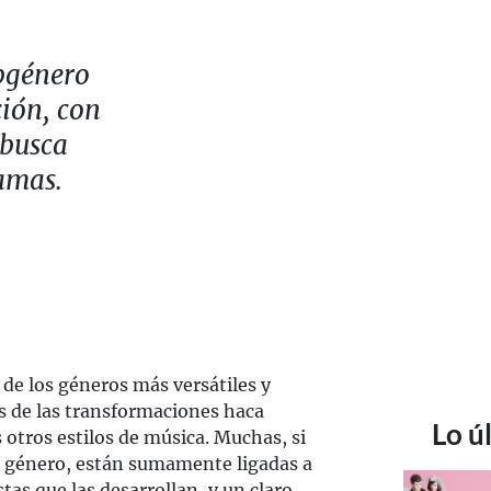
ubgénero
ción, con
 busca
amas.
de los géneros más versátiles y
s de las transformaciones haca
Lo ú
tros estilos de música. Muchas, si
e género, están sumamente ligadas a
stas que las desarrollan, y un claro