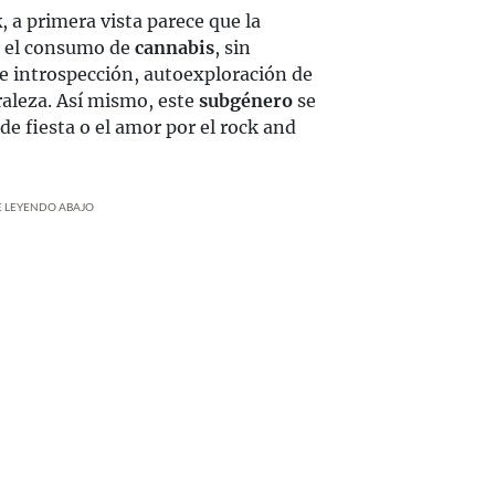
k
, a primera vista parece que la
n el consumo de
cannabis
, sin
de introspección, autoexploración de
raleza. Así mismo, este
subgénero
se
de fiesta o el amor por el rock and
UE LEYENDO ABAJO