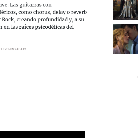
ave. Las guitarras con
féricos, como chorus, delay o reverb
r Rock, creando profundidad y, a su
n en las
raíces psicodélicas
del
UE LEYENDO ABAJO