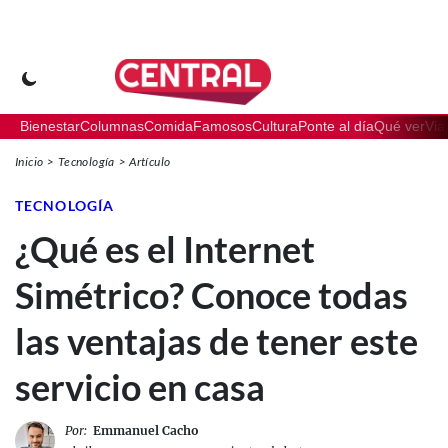
Bienestar
Columnas
Comida
Famosos
Cultura
Ponte al día
Qué ver
Via
Inicio
Tecnología
Artículo
TECNOLOGÍA
¿Qué es el Internet
Simétrico? Conoce todas
las ventajas de tener este
servicio en casa
Por:
Emmanuel Cacho