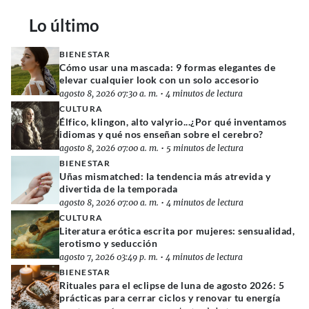
Lo último
BIENESTAR
Cómo usar una mascada: 9 formas elegantes de
elevar cualquier look con un solo accesorio
agosto 8, 2026 07:30 a. m.
•
4 minutos de lectura
CULTURA
Élfico, klingon, alto valyrio...¿Por qué inventamos
idiomas y qué nos enseñan sobre el cerebro?
agosto 8, 2026 07:00 a. m.
•
5 minutos de lectura
BIENESTAR
Uñas mismatched: la tendencia más atrevida y
divertida de la temporada
agosto 8, 2026 07:00 a. m.
•
4 minutos de lectura
CULTURA
Literatura erótica escrita por mujeres: sensualidad,
erotismo y seducción
agosto 7, 2026 03:49 p. m.
•
4 minutos de lectura
BIENESTAR
Rituales para el eclipse de luna de agosto 2026: 5
prácticas para cerrar ciclos y renovar tu energía