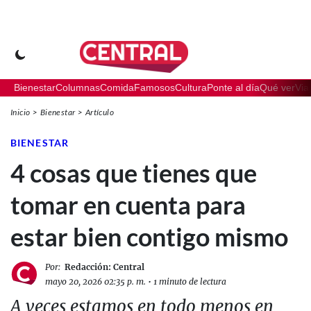
Bienestar
Columnas
Comida
Famosos
Cultura
Ponte al día
Qué ver
Via
Inicio
Bienestar
Artículo
BIENESTAR
4 cosas que tienes que
tomar en cuenta para
estar bien contigo mismo
Por:
Redacción: Central
mayo 20, 2026 02:35 p. m.
•
1 minuto de lectura
A veces estamos en todo menos en