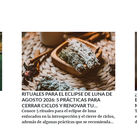
RITUALES PARA EL ECLIPSE DE LUNA DE
AGOSTO 2026: 5 PRÁCTICAS PARA
CERRAR CICLOS Y RENOVAR TU
ENERGÍA
Conoce 5 rituales para el eclipse de luna
T
enfocados en la introspección y el cierre de ciclos,
e
además de algunas prácticas que se recomiendan
d
evitar durante este momento.
¡
Continuar leyendo