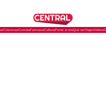
tar
Columnas
Comida
Famosos
Cultura
Ponte al día
Qué ver
Viajes
Videos
G