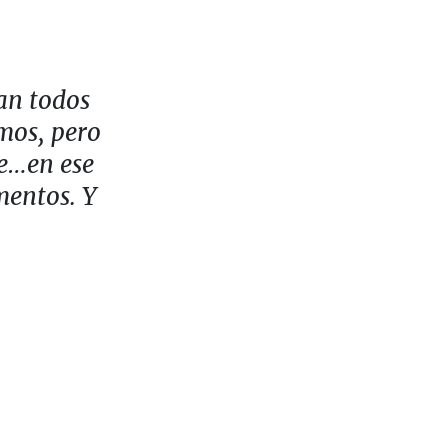
an todos
mos, pero
de…en ese
mentos. Y