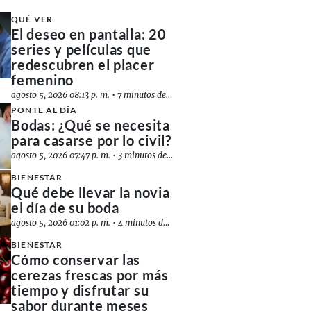
QUÉ VER
El deseo en pantalla: 20
series y películas que
redescubren el placer
femenino
agosto 5, 2026 08:13 p. m.
•
7 minutos de lectura
PONTE AL DÍA
Bodas: ¿Qué se necesita
para casarse por lo civil?
agosto 5, 2026 07:47 p. m.
•
3 minutos de lectura
BIENESTAR
Qué debe llevar la novia
el día de su boda
agosto 5, 2026 01:02 p. m.
•
4 minutos de lectura
BIENESTAR
Cómo conservar las
cerezas frescas por más
tiempo y disfrutar su
sabor durante meses