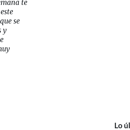
semana te
este
 que se
s y
te
muy
Lo ú