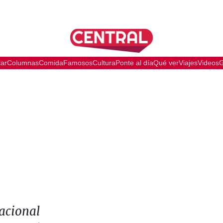
tar
Columnas
Comida
Famosos
Cultura
Ponte al día
Qué ver
Viajes
Videos
G
nacional