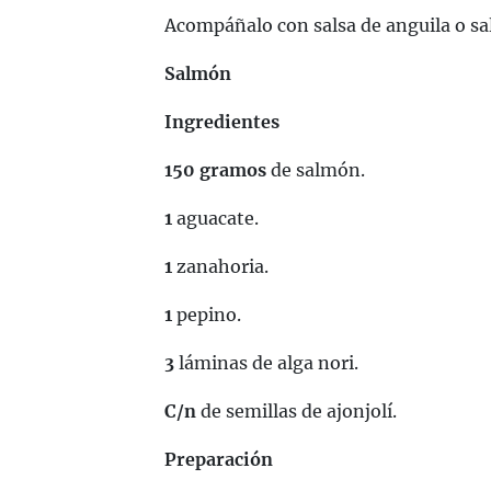
Acompáñalo con salsa de anguila o sal
Salmón
Ingredientes
150 gramos
de salmón.
1
aguacate.
1
zanahoria.
1
pepino.
3
láminas de alga nori.
C/n
de semillas de ajonjolí.
Preparación