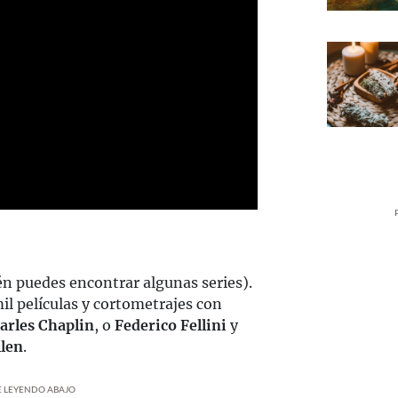
én puedes encontrar algunas series).
il películas y cortometrajes con
arles Chaplin
, o
Federico Fellini
y
len
.
UE LEYENDO ABAJO