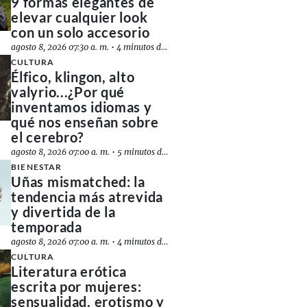
9 formas elegantes de
elevar cualquier look
con un solo accesorio
agosto 8, 2026 07:30 a. m.
•
4 minutos de lectura
CULTURA
Élfico, klingon, alto
valyrio...¿Por qué
inventamos idiomas y
qué nos enseñan sobre
el cerebro?
agosto 8, 2026 07:00 a. m.
•
5 minutos de lectura
BIENESTAR
Uñas mismatched: la
tendencia más atrevida
y divertida de la
temporada
agosto 8, 2026 07:00 a. m.
•
4 minutos de lectura
CULTURA
Literatura erótica
escrita por mujeres:
sensualidad, erotismo y