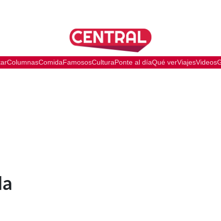
tar
Columnas
Comida
Famosos
Cultura
Ponte al día
Qué ver
Viajes
Videos
G
a
la