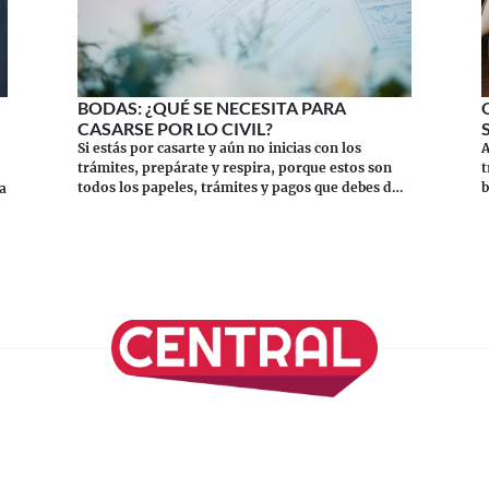
BODAS: ¿QUÉ SE NECESITA PARA
CASARSE POR LO CIVIL?
A
Si estás por casarte y aún no inicias con los
t
trámites, prepárate y respira, porque estos son
b
todos los papeles, trámites y pagos que debes de
a
preparar.
Continuar leyendo
onomía
Viajes
Media Kit
Directorio