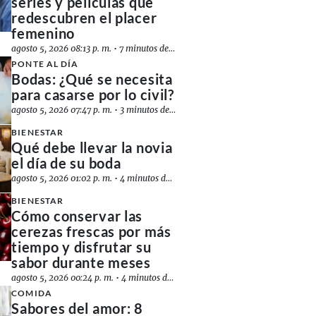
series y películas que
redescubren el placer
femenino
agosto 5, 2026 08:13 p. m.
•
7 minutos de lectura
PONTE AL DÍA
Bodas: ¿Qué se necesita
para casarse por lo civil?
agosto 5, 2026 07:47 p. m.
•
3 minutos de lectura
BIENESTAR
Qué debe llevar la novia
el día de su boda
agosto 5, 2026 01:02 p. m.
•
4 minutos de lectura
BIENESTAR
Cómo conservar las
cerezas frescas por más
tiempo y disfrutar su
sabor durante meses
agosto 5, 2026 00:24 p. m.
•
4 minutos de lectura
COMIDA
Sabores del amor: 8