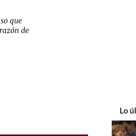
iso que
orazón de
Lo ú