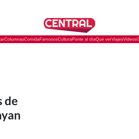
tar
Columnas
Comida
Famosos
Cultura
Ponte al día
Qué ver
Viajes
Videos
G
s de
ayan