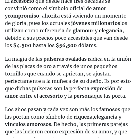
El
accesorio
que desde hace tres décadas se
convirtió como el símbolo oficial de
amor
y
compromiso
, ahorita está viviendo un momento
de gloria, pues los actuales
jóvenes millonarios
los
utilizan como referencia de
glamour
y
elegancia,
debido a sus precios poco accesibles que van desde
los
$4,500
hasta los
$56,500
dólares.
La magia de las
pulseras ovaladas
radica en la unión
de las placas de oro a través de unos pequeños
tornillos que cuando se aprietan, se ajustan
perfectamente a la muñeca de su dueño. Es por esto
que dichas pulseras son la perfecta
expresión
de
amor
entre el
accesorio
y la
persona
que las porta.
Los años pasan y cada vez son más los
famosos
que
las portan como símbolo de
riqueza
,
elegancia
y
vínculos amorosos
. De hecho, las primeras parejas
que las lucieron como expresión de su amor, y que