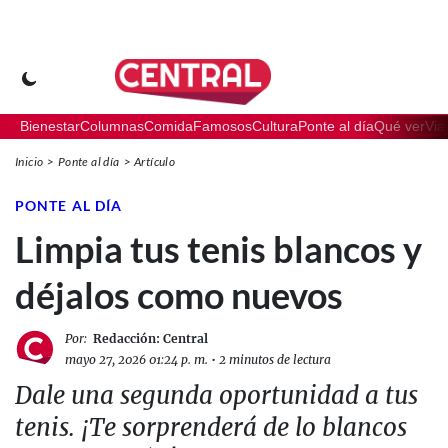
Bienestar
Columnas
Comida
Famosos
Cultura
Ponte al día
Qué ver
Via
Inicio
Ponte al día
Artículo
PONTE AL DÍA
Limpia tus tenis blancos y
déjalos como nuevos
Por:
Redacción: Central
mayo 27, 2026 01:24 p. m.
•
2 minutos de lectura
Dale una segunda oportunidad a tus
tenis. ¡Te sorprenderá de lo blancos