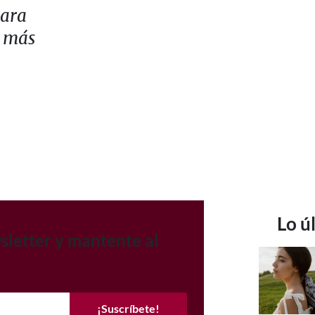
para
l más
Lo ú
sletter y mantente al
¡Suscríbete!