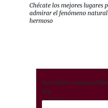
Chécate los mejores lugares 
admirar el fenómeno natura
hermoso
Suscríbete a nuestro New
día.
Correo electrónico