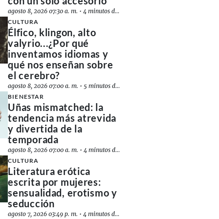
con un solo accesorio
agosto 8, 2026 07:30 a. m.
•
4 minutos de lectura
CULTURA
Élfico, klingon, alto
valyrio...¿Por qué
inventamos idiomas y
qué nos enseñan sobre
el cerebro?
agosto 8, 2026 07:00 a. m.
•
5 minutos de lectura
BIENESTAR
Uñas mismatched: la
tendencia más atrevida
y divertida de la
temporada
agosto 8, 2026 07:00 a. m.
•
4 minutos de lectura
CULTURA
Literatura erótica
escrita por mujeres:
sensualidad, erotismo y
seducción
agosto 7, 2026 03:49 p. m.
•
4 minutos de lectura