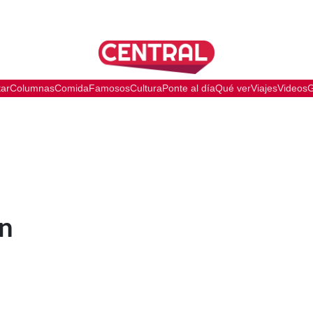
tar
Columnas
Comida
Famosos
Cultura
Ponte al día
Qué ver
Viajes
Videos
G
en