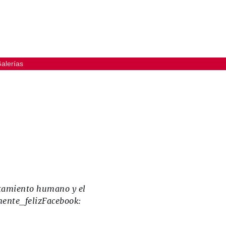
alerías
rtamiento humano y el
amente_felizFacebook: