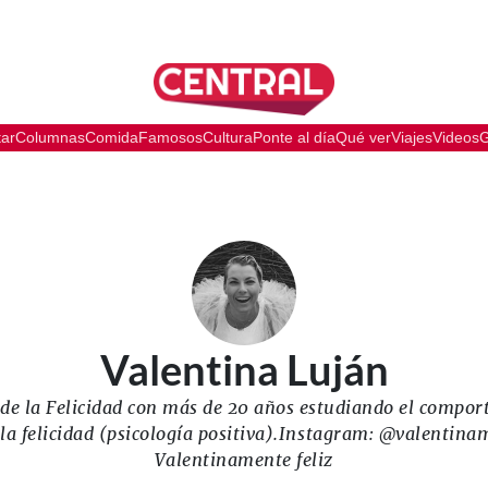
tar
Columnas
Comida
Famosos
Cultura
Ponte al día
Qué ver
Viajes
Videos
G
Valentina Luján
a de la Felicidad con más de 20 años estudiando el compo
e la felicidad (psicología positiva).Instagram: @valentin
Valentinamente feliz