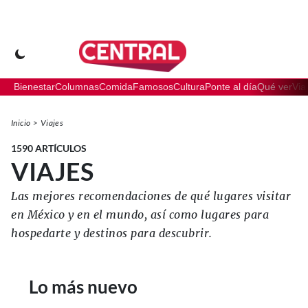
Bienestar
Columnas
Comida
Famosos
Cultura
Ponte al día
Qué ver
Via
Inicio
Viajes
1590
ARTÍCULOS
VIAJES
Las mejores recomendaciones de qué lugares visitar
en México y en el mundo, así como lugares para
hospedarte y destinos para descubrir.
Lo más nuevo