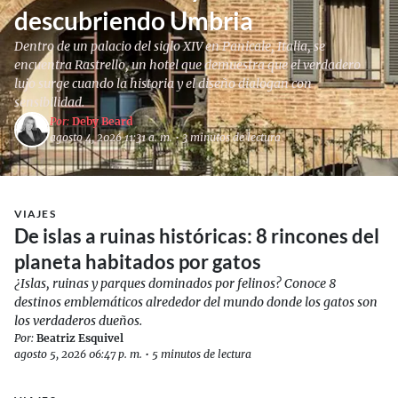
descubriendo Umbria
Dentro de un palacio del siglo XIV en Panicale, Italia, se
encuentra Rastrello, un hotel que demuestra que el verdadero
lujo surge cuando la historia y el diseño dialogan con
sensibilidad.
Por:
Deby Beard
agosto 4, 2026 11:31 a. m.
•
3 minutos de lectura
VIAJES
De islas a ruinas históricas: 8 rincones del
planeta habitados por gatos
¿Islas, ruinas y parques dominados por felinos? Conoce 8
destinos emblemáticos alrededor del mundo donde los gatos son
los verdaderos dueños.
Por:
Beatriz Esquivel
agosto 5, 2026 06:47 p. m.
•
5 minutos de lectura