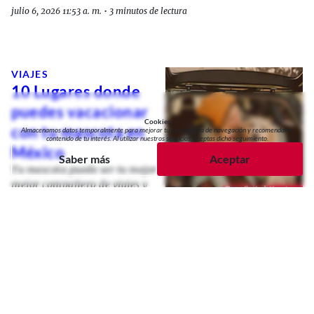
julio 6, 2026 11:53 a. m.
•
3 minutos de lectura
VIAJES
10 Lugares donde
puedes vacacionar
Cookies
con tu mascota en
Almacenamos datos temporalmente para mejorar tu experiencia de navegación y recomendarte
contenido de tu interés. Al utilizar nuestros servicios, aceptas dicho seguimiento.
México
Saber más
Aceptar
Tu mascota puede ser tu mejor
mejor compañero de viajes y
estos destinos son ideales para
pasar unas vacaciones juntos.
Por:
Marilú Morales
julio 6, 2026 11:53 a. m.
•
3 minutos de lectura
VIAJES