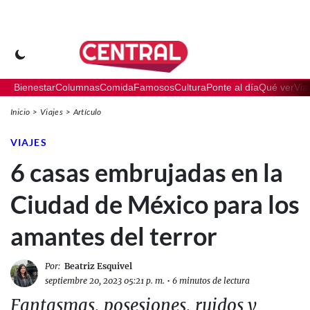
Bienestar
Columnas
Comida
Famosos
Cultura
Ponte al día
Qué ver
Via
Inicio
Viajes
Artículo
VIAJES
6 casas embrujadas en la
Ciudad de México para los
amantes del terror
Por:
Beatriz Esquivel
septiembre 20, 2023 05:21 p. m.
•
6 minutos de lectura
Fantasmas, posesiones, ruidos y