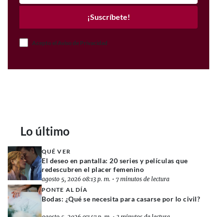
¡Suscríbete!
Acepto el Aviso de Privacidad
Lo último
QUÉ VER
El deseo en pantalla: 20 series y películas que
redescubren el placer femenino
agosto 5, 2026 08:13 p. m.
•
7 minutos de lectura
PONTE AL DÍA
Bodas: ¿Qué se necesita para casarse por lo civil?
agosto 5, 2026 07:47 p. m.
•
3 minutos de lectura