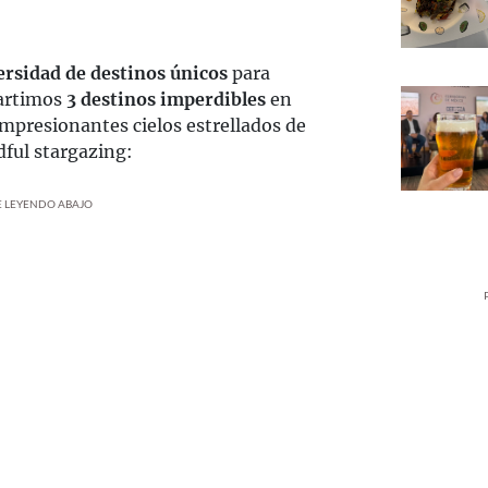
ersidad de destinos únicos
para
partimos
3 destinos imperdibles
en
impresionantes cielos estrellados de
dful stargazing:
UE LEYENDO ABAJO