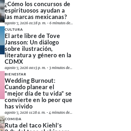
¿Cómo los concursos de
espirituosos ayudan a
las marcas mexicanas?
agosto 7, 2026 01:28 p. m.
•
6 minutos de lectura
CULTURA
El arte libre de Tove
Jansson: Un diálogo
sobre ilustración,
literatura y género en la
CDMX
agosto 7, 2026 00:13 p. m.
•
3 minutos de lectura
BIENESTAR
Wedding Burnout:
Cuando planear el
“mejor día de tu vida” se
convierte en lo peor que
has vivido
agosto 7, 2026 11:28 a. m.
•
4 minutos de lectura
COMIDA
Ruta del taco Kiehl’s