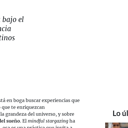
 bajo el
ncia
tinos
stá en boga buscar experiencias que
no que te enriquezcan
Lo ú
la grandeza del universo, y sobre
del sueño
. El
mindful stargazing
ha
esa es una práctica que invita a