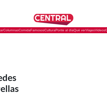
tar
Columnas
Comida
Famosos
Cultura
Ponte al día
Qué ver
Viajes
Videos
G
edes
ellas