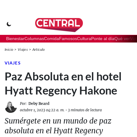
Bienestar
Columnas
Comida
Famosos
Cultura
Ponte al día
Qué ver
Via
Inicio
Viajes
Artículo
VIAJES
Paz Absoluta en el hotel
Hyatt Regency Hakone
Por:
Deby Beard
octubre 1, 2023 04:22 a. m.
•
3 minutos de lectura
Sumérgete en un mundo de paz
absoluta en el Hyatt Regency