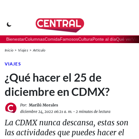
Bienestar
Columnas
Comida
Famosos
Cultura
Ponte al día
Qué ver
Via
Inicio
Viajes
Artículo
VIAJES
¿Qué hacer el 25 de
diciembre en CDMX?
Por:
Marilú Morales
diciembre 24, 2022 06:21 a. m.
•
2 minutos de lectura
La CDMX nunca descansa, estas son
las actividades que puedes hacer el