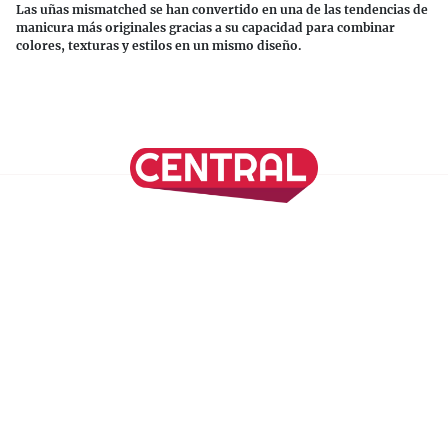
Las uñas mismatched se han convertido en una de las tendencias de
manicura más originales gracias a su capacidad para combinar
colores, texturas y estilos en un mismo diseño.
Continuar leyendo
SÍGUENOS EN NUESTRAS REDES SOCIALES
REVISTA CENTRAL
Suscríbete a nuestro Newsletter
Inicio
Nuestros Columnistas
Cultura
Gastronomía
Viajes
Media Kit
Directorio
-
Aviso de Privacidad - Cookies/Ads