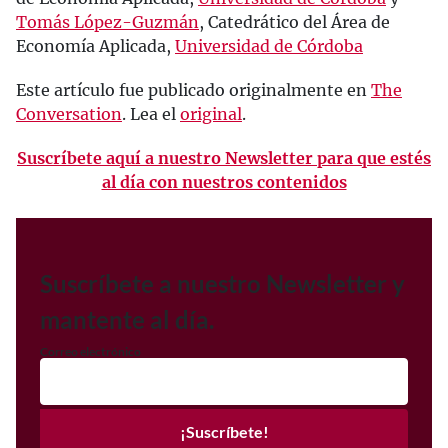
Tomás López-Guzmán
, Catedrático del Área de
Economía Aplicada,
Universidad de Córdoba
Este artículo fue publicado originalmente en
The
Conversation
. Lea el
original
.
Suscríbete aquí a nuestro Newsletter para que estés
al día con nuestros contenidos
Suscríbete a nuestro Newsletter y
mantente al día.
Correo electrónico
¡Suscríbete!