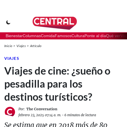
Bienestar
Columnas
Comida
Famosos
Cultura
Ponte al día
Qué ver
Via
Inicio
Viajes
Artículo
VIAJES
Viajes de cine: ¿sueño o
pesadilla para los
destinos turísticos?
Por:
The Conversation
febrero 23, 2025 07:14 a. m.
•
6 minutos de lectura
Se estima que en 2018 más de 80