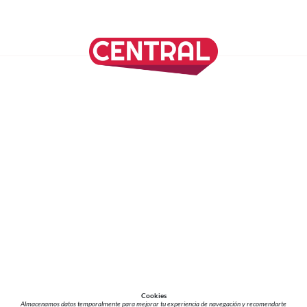
SÍGUENOS EN NUESTRAS REDES SOCIALES
REVISTA CENTRAL
Suscríbete a nuestro Newsletter
Inicio
Nuestros Columnistas
Cultura
Gastronomía
Viajes
Media Kit
Directorio
-
Aviso de Privacidad - Cookies/Ads
ALIADOS
ADN Noticias
TV Azteca
Grupo Salinas
Cookies
Almacenamos datos temporalmente para mejorar tu experiencia de navegación y recomendarte