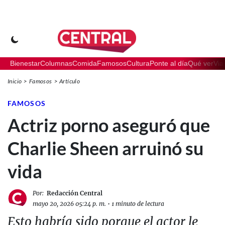
Bienestar
Columnas
Comida
Famosos
Cultura
Ponte al día
Qué ver
Via
Inicio
Famosos
Artículo
FAMOSOS
Actriz porno aseguró que
Charlie Sheen arruinó su
vida
Por:
Redacción Central
mayo 20, 2026 05:24 p. m.
•
1 minuto de lectura
Esto habría sido porque el actor le