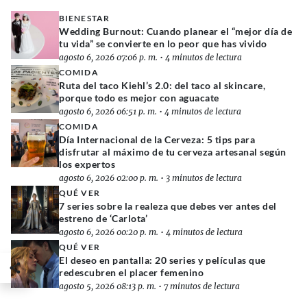
BIENESTAR
Wedding Burnout: Cuando planear el “mejor día de
tu vida” se convierte en lo peor que has vivido
agosto 6, 2026 07:06 p. m.
•
4 minutos de lectura
COMIDA
Ruta del taco Kiehl’s 2.0: del taco al skincare,
porque todo es mejor con aguacate
agosto 6, 2026 06:51 p. m.
•
4 minutos de lectura
COMIDA
Día Internacional de la Cerveza: 5 tips para
disfrutar al máximo de tu cerveza artesanal según
los expertos
agosto 6, 2026 02:00 p. m.
•
3 minutos de lectura
QUÉ VER
7 series sobre la realeza que debes ver antes del
estreno de ‘Carlota’
agosto 6, 2026 00:20 p. m.
•
4 minutos de lectura
QUÉ VER
El deseo en pantalla: 20 series y películas que
redescubren el placer femenino
agosto 5, 2026 08:13 p. m.
•
7 minutos de lectura