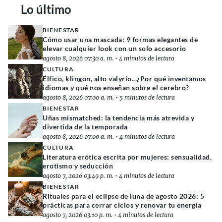
Lo último
BIENESTAR
Cómo usar una mascada: 9 formas elegantes de
elevar cualquier look con un solo accesorio
agosto 8, 2026 07:30 a. m.
•
4 minutos de lectura
CULTURA
Élfico, klingon, alto valyrio...¿Por qué inventamos
idiomas y qué nos enseñan sobre el cerebro?
agosto 8, 2026 07:00 a. m.
•
5 minutos de lectura
BIENESTAR
Uñas mismatched: la tendencia más atrevida y
divertida de la temporada
agosto 8, 2026 07:00 a. m.
•
4 minutos de lectura
CULTURA
Literatura erótica escrita por mujeres: sensualidad,
erotismo y seducción
agosto 7, 2026 03:49 p. m.
•
4 minutos de lectura
BIENESTAR
Rituales para el eclipse de luna de agosto 2026: 5
prácticas para cerrar ciclos y renovar tu energía
agosto 7, 2026 03:10 p. m.
•
4 minutos de lectura