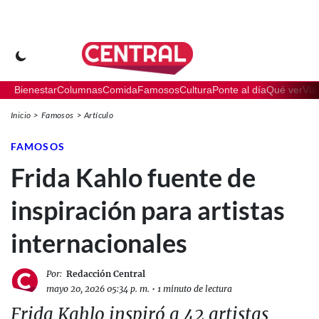
Bienestar
Columnas
Comida
Famosos
Cultura
Ponte al día
Qué ver
Via
Inicio
Famosos
Artículo
FAMOSOS
Frida Kahlo fuente de
inspiración para artistas
internacionales
Por:
Redacción Central
mayo 20, 2026 05:34 p. m.
•
1 minuto de lectura
Frida Kahlo inspiró a 42 artistas