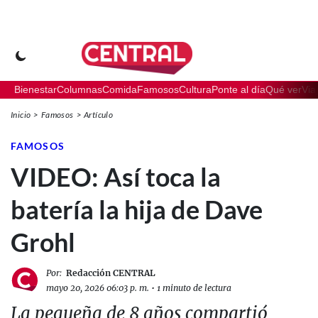
Bienestar
Columnas
Comida
Famosos
Cultura
Ponte al día
Qué ver
Via
Inicio
Famosos
Artículo
FAMOSOS
VIDEO: Así toca la
batería la hija de Dave
Grohl
Por:
Redacción CENTRAL
mayo 20, 2026 06:03 p. m.
•
1 minuto de lectura
La pequeña de 8 años compartió