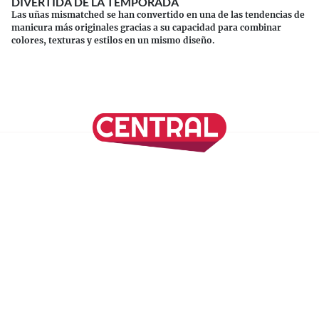
DIVERTIDA DE LA TEMPORADA
Las uñas mismatched se han convertido en una de las tendencias de
manicura más originales gracias a su capacidad para combinar
colores, texturas y estilos en un mismo diseño.
Continuar leyendo
SÍGUENOS EN NUESTRAS REDES SOCIALES
REVISTA CENTRAL
Suscríbete a nuestro Newsletter
Inicio
Nuestros Columnistas
Cultura
Gastronomía
Viajes
Media Kit
Directorio
-
Aviso de Privacidad - Cookies/Ads