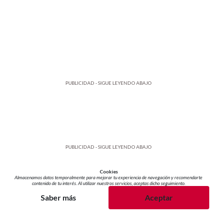
PUBLICIDAD - SIGUE LEYENDO ABAJO
PUBLICIDAD - SIGUE LEYENDO ABAJO
Cookies
Almacenamos datos temporalmente para mejorar tu experiencia de navegación y recomendarte
contenido de tu interés. Al utilizar nuestros servicios, aceptas dicho seguimiento.
Saber más
Aceptar