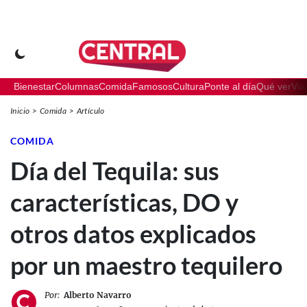
Bienestar
Columnas
Comida
Famosos
Cultura
Ponte al día
Qué ver
Via
Inicio
Comida
Artículo
COMIDA
Día del Tequila: sus
características, DO y
otros datos explicados
por un maestro tequilero
Por:
Alberto Navarro