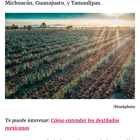
Michoacán
,
Guanajuato
, y
Tamaulipas
.
iStockphoto
Te puede interesar:
Cómo entender los destilados
mexicanos