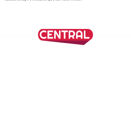
Continuar leyendo
SÍGUENOS EN NUESTRAS REDES SOCIALES
REVISTA CENTRAL
Suscríbete a nuestro Newsletter
Inicio
Nuestros Columnistas
Cultura
Gastronomía
Viajes
Media Kit
Directorio
-
Aviso de Privacidad - Cookies/Ads
ALIADOS
ADN Noticias