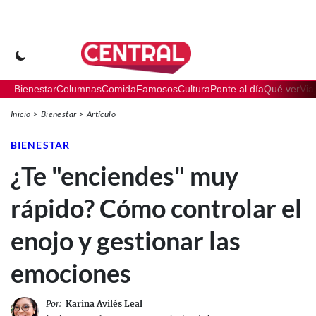
Bienestar
Columnas
Comida
Famosos
Cultura
Ponte al día
Qué ver
Via
Inicio
Bienestar
Artículo
BIENESTAR
¿Te "enciendes" muy
rápido? Cómo controlar el
enojo y gestionar las
emociones
Por:
Karina Avilés Leal