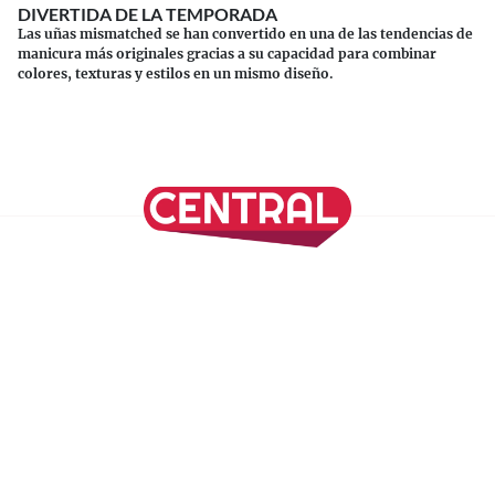
DIVERTIDA DE LA TEMPORADA
Las uñas mismatched se han convertido en una de las tendencias de
manicura más originales gracias a su capacidad para combinar
colores, texturas y estilos en un mismo diseño.
Continuar leyendo
SÍGUENOS EN NUESTRAS REDES SOCIALES
REVISTA CENTRAL
Suscríbete a nuestro Newsletter
Inicio
Nuestros Columnistas
Cultura
Gastronomía
Viajes
Media Kit
Directorio
-