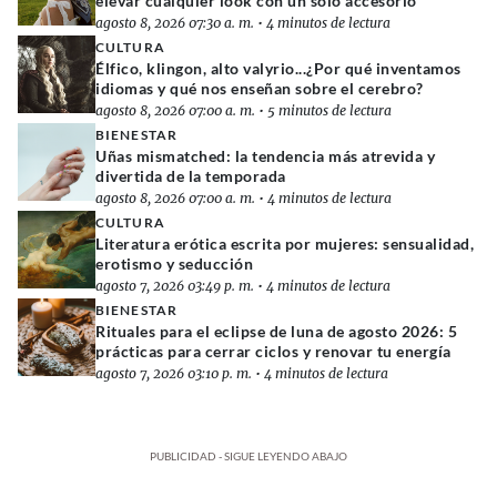
elevar cualquier look con un solo accesorio
agosto 8, 2026 07:30 a. m.
•
4 minutos de lectura
CULTURA
Élfico, klingon, alto valyrio...¿Por qué inventamos
idiomas y qué nos enseñan sobre el cerebro?
agosto 8, 2026 07:00 a. m.
•
5 minutos de lectura
BIENESTAR
Uñas mismatched: la tendencia más atrevida y
divertida de la temporada
agosto 8, 2026 07:00 a. m.
•
4 minutos de lectura
CULTURA
Literatura erótica escrita por mujeres: sensualidad,
erotismo y seducción
agosto 7, 2026 03:49 p. m.
•
4 minutos de lectura
BIENESTAR
Rituales para el eclipse de luna de agosto 2026: 5
prácticas para cerrar ciclos y renovar tu energía
agosto 7, 2026 03:10 p. m.
•
4 minutos de lectura
PUBLICIDAD - SIGUE LEYENDO ABAJO