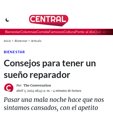
Bienestar
Columnas
Comida
Famosos
Cultura
Ponte al día
Qué ver
Via
Inicio
Bienestar
Artículo
BIENESTAR
Consejos para tener un
sueño reparador
Por:
The Conversation
abril 7, 2024 08:45 a. m.
•
4 minutos de lectura
Pasar una mala noche hace que nos
sintamos cansados, con el apetito