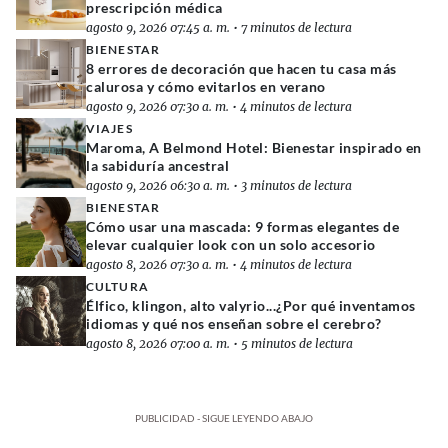
prescripción médica
agosto 9, 2026 07:45 a. m.
•
7 minutos de lectura
BIENESTAR
8 errores de decoración que hacen tu casa más
calurosa y cómo evitarlos en verano
agosto 9, 2026 07:30 a. m.
•
4 minutos de lectura
VIAJES
Maroma, A Belmond Hotel: Bienestar inspirado en
la sabiduría ancestral
agosto 9, 2026 06:30 a. m.
•
3 minutos de lectura
BIENESTAR
Cómo usar una mascada: 9 formas elegantes de
elevar cualquier look con un solo accesorio
agosto 8, 2026 07:30 a. m.
•
4 minutos de lectura
CULTURA
Élfico, klingon, alto valyrio...¿Por qué inventamos
idiomas y qué nos enseñan sobre el cerebro?
agosto 8, 2026 07:00 a. m.
•
5 minutos de lectura
PUBLICIDAD - SIGUE LEYENDO ABAJO