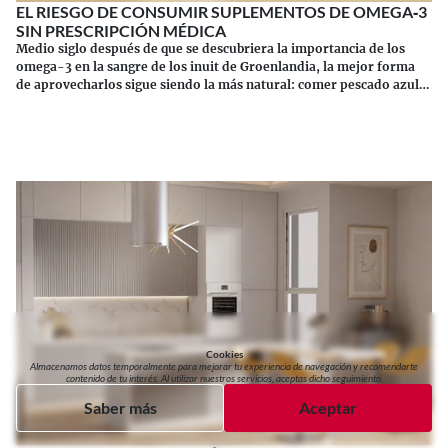
EL RIESGO DE CONSUMIR SUPLEMENTOS DE OMEGA‑3
SIN PRESCRIPCIÓN MÉDICA
Medio siglo después de que se descubriera la importancia de los
omega-3 en la sangre de los inuit de Groenlandia, la mejor forma
de aprovecharlos sigue siendo la más natural: comer pescado azul.
Los suplementos tienen sus riesgos.
Continuar leyendo
Cookies
Almacenamos datos temporalmente para mejorar tu experiencia de navegación y recomendarte
contenido de tu interés. Al utilizar nuestros servicios, aceptas dicho seguimiento.
Saber más
Aceptar