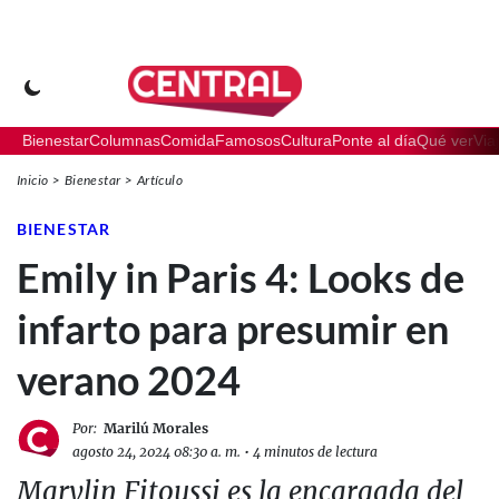
Bienestar
Columnas
Comida
Famosos
Cultura
Ponte al día
Qué ver
Via
Inicio
Bienestar
Artículo
BIENESTAR
Emily in Paris 4: Looks de
infarto para presumir en
verano 2024
Por:
Marilú Morales
agosto 24, 2024 08:30 a. m.
•
4 minutos de lectura
Marylin Fitoussi es la encargada del