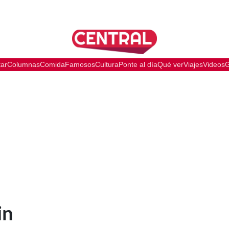
tar
Columnas
Comida
Famosos
Cultura
Ponte al día
Qué ver
Viajes
Videos
G
in