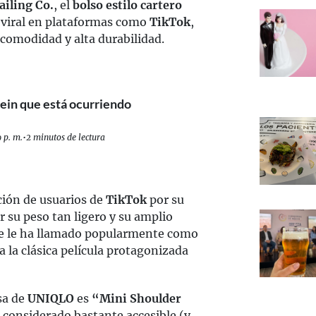
ailing Co.
, el
bolso estilo cartero
viral en plataformas como
TikTok
,
 comodidad y alta durabilidad.
hein que está ocurriendo
 p. m.
•
2 minutos de lectura
ción de usuarios de
TikTok
por su
 su peso tan ligero y su amplio
 se le ha llamado popularmente como
 a la clásica película protagonizada
sa de
UNIQLO
es
“Mini Shoulder
 considerado bastante accesible (y