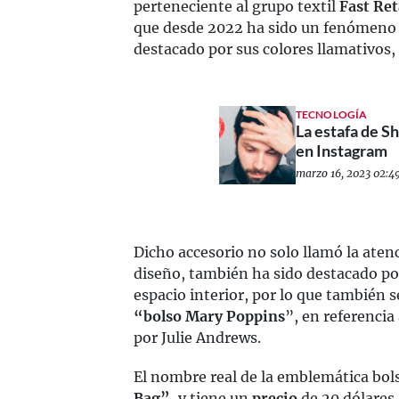
perteneciente al grupo textil
Fast Ret
que desde 2022 ha sido un fenómeno 
destacado por sus colores llamativos,
TECNOLOGÍA
La estafa de S
en Instagram
marzo 16, 2023 02:49
Dicho accesorio no solo llamó la aten
diseño, también ha sido destacado por
espacio interior, por lo que también
“bolso Mary Poppins
”, en referencia
por Julie Andrews.
El nombre real de la emblemática bol
Bag”
, y tiene un
precio
de 20 dólares,