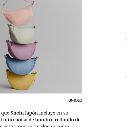
UNIQLO
s que
Shein Japó
n incluye en su
al
mini bolso de hombro redondo de
de estos, que se catalogan como