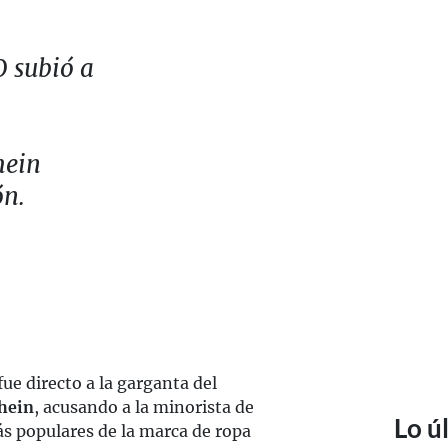
O subió a
hein
ón.
fue directo a la garganta del
hein
, acusando a la minorista de
Lo ú
s populares de la marca de ropa