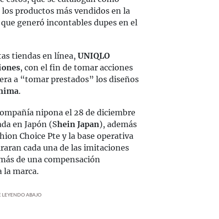
 los productos más vendidos en la
 que generó incontables dupes en el
tas tiendas en línea,
UNIQLO
iones
, con el fin de tomar acciones
uera a “tomar prestados” los diseños
hima
.
 compañía nipona el 28 de diciembre
da en Japón (S
hein Japan
), además
hion Choice Pte y la base operativa
iraran cada una de las imitaciones
emás de una compensación
 la marca.
UE LEYENDO ABAJO