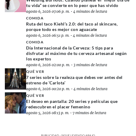
tu vida” se convierte en lo peor que has vivido
agosto 6, 2026 07:06 p. m.
•
4 minutos de lectura
COMIDA
Ruta del taco Kiehl’s 2.0: del taco al skincare,
porque todo es mejor con aguacate
agosto 6, 2026 06:51 p. m.
•
4 minutos de lectura
COMIDA
Día Internacional de la Cerveza: 5 tips para
disfrutar al máximo de tu cerveza artesanal según
los expertos
agosto 6, 2026 02:00 p. m.
•
3 minutos de lectura
QUÉ VER
7 series sobre la realeza que debes ver antes del
estreno de ‘Carlota’
agosto 6, 2026 00:20 p. m.
•
4 minutos de lectura
QUÉ VER
El deseo en pantalla: 20 series y películas que
redescubren el placer femenino
agosto 5, 2026 08:13 p. m.
•
7 minutos de lectura
PUBLICIDAD - SIGUE LEYENDO ABAJO