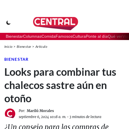
Bienestar
Columnas
Comida
Famosos
Cultura
Ponte al día
Qué ver
Via
Inicio
Bienestar
Artículo
BIENESTAR
Looks para combinar tus
chalecos sastre aún en
otoño
Por:
Marilú Morales
septiembre 6, 2024 10:18 a. m.
•
3 minutos de lectura
¿Un consejo para las compras de