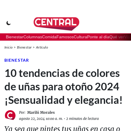
Bienestar
Columnas
Comida
Famosos
Cultura
Ponte al día
Qué ver
Via
Inicio
Bienestar
Artículo
BIENESTAR
10 tendencias de colores
de uñas para otoño 2024
¡Sensualidad y elegancia!
Por:
Marilú Morales
agosto 22, 2024 10:00 a. m.
•
2 minutos de lectura
Ya sea que pintes tus uñas en casa o