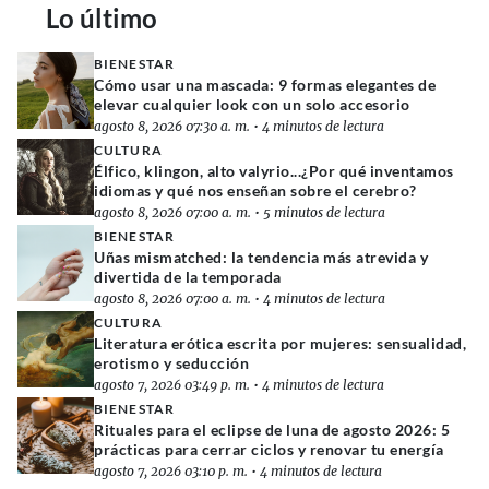
Lo último
BIENESTAR
Cómo usar una mascada: 9 formas elegantes de
elevar cualquier look con un solo accesorio
agosto 8, 2026 07:30 a. m.
•
4 minutos de lectura
CULTURA
Élfico, klingon, alto valyrio...¿Por qué inventamos
idiomas y qué nos enseñan sobre el cerebro?
agosto 8, 2026 07:00 a. m.
•
5 minutos de lectura
BIENESTAR
Uñas mismatched: la tendencia más atrevida y
divertida de la temporada
agosto 8, 2026 07:00 a. m.
•
4 minutos de lectura
CULTURA
Literatura erótica escrita por mujeres: sensualidad,
erotismo y seducción
agosto 7, 2026 03:49 p. m.
•
4 minutos de lectura
BIENESTAR
Rituales para el eclipse de luna de agosto 2026: 5
prácticas para cerrar ciclos y renovar tu energía
agosto 7, 2026 03:10 p. m.
•
4 minutos de lectura