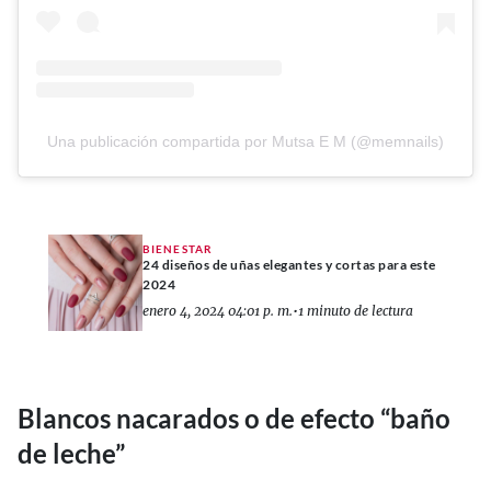
Una publicación compartida por Mutsa E M (@memnails)
BIENESTAR
24 diseños de uñas elegantes y cortas para este
2024
enero 4, 2024 04:01 p. m.
•
1 minuto de lectura
Blancos nacarados o de efecto “baño
de leche”