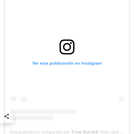
Ver esta publicación en Instagram
Una publicación compartida por 𝙏𝙤𝙢 𝘽𝙖𝙘𝙝𝙞𝙠 Nails (@tombachik)