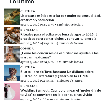
Lo último
CULTURA
Literatura erótica escrita por mujeres: sensualidad,
erotismo y seducción
agosto 7, 2026 03:49 p. m.
•
4 minutos de lectura
BIENESTAR
Rituales para el eclipse de luna de agosto 2026: 5
prácticas para cerrar ciclos y renovar tu energía
agosto 7, 2026 03:10 p. m.
•
4 minutos de lectura
COMIDA
¿Cómo los concursos de espirituosos ayudan a las
marcas mexicanas?
agosto 7, 2026 01:28 p. m.
•
6 minutos de lectura
CULTURA
El arte libre de Tove Jansson: Un diálogo sobre
ilustración, literatura y género en la CDMX
agosto 7, 2026 00:13 p. m.
•
3 minutos de lectura
BIENESTAR
Wedding Burnout: Cuando planear el “mejor día de
tu vida” se convierte en lo peor que has vivido
agosto 7, 2026 11:28 a. m.
•
4 minutos de lectura