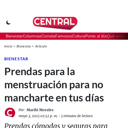
Bienestar
Columnas
Comida
Famosos
Cultura
Ponte al día
Qué ver
Via
Inicio
Bienestar
Artículo
BIENESTAR
Prendas para la
menstruación para no
mancharte en tus días
Por:
Marilú Morales
mayo 3, 2023 02:52 p. m.
•
3 minutos de lectura
Prendas cómodas y seguras para