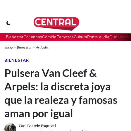
Bienestar
Columnas
Comida
Famosos
Cultura
Ponte al día
Qué ver
Via
Inicio
Bienestar
Artículo
BIENESTAR
Pulsera Van Cleef &
Arpels: la discreta joya
que la realeza y famosas
aman por igual
Por:
Beatriz Esquivel