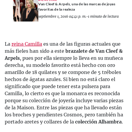
Van Cleef & Arpels, una de las marcas de joyas
favoritas de la realeza
septiembre 1, 2016 04:41 p. m.
•
1 minuto de lectura
La
reina Camilla
es una de las figuras actuales que
más fieles han sido a este
brazalete de Van Cleef &
Arpels
, pues por ella siempre lo lleva en su muñeca
derecha, su modelo favorito está hecho con oro
amarillo de 18 quilates y se compone de 5 tréboles
hechos de ágatas azules. Si bien no está claro el
significado que puede tener esta pulsera para
Camilla, lo cierto es que la monarca es reconocida
porque su colección de joyería incluye varias piezas
de la Maison. Entre las piezas que ha llevado están
los broches y pendientes Cosmos, pero también ha
portado aretes y collares de la
colección Alhambra
.