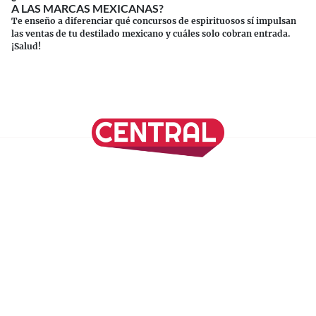
A LAS MARCAS MEXICANAS?
Te enseño a diferenciar qué concursos de espirituosos sí impulsan
las ventas de tu destilado mexicano y cuáles solo cobran entrada.
¡Salud!
Continuar leyendo
SÍGUENOS EN NUESTRAS REDES SOCIALES
REVISTA CENTRAL
Suscríbete a nuestro Newsletter
Inicio
Nuestros Columnistas
Cultura
Gastronomía
Viajes
Media Kit
Directorio
-