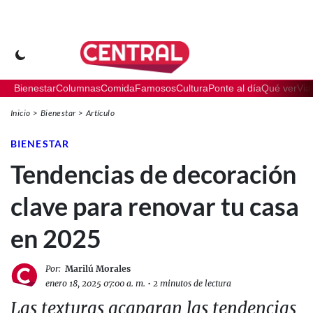
Bienestar
Columnas
Comida
Famosos
Cultura
Ponte al día
Qué ver
Via
Inicio
Bienestar
Artículo
BIENESTAR
Tendencias de decoración
clave para renovar tu casa
en 2025
Por:
Marilú Morales
enero 18, 2025 07:00 a. m.
•
2 minutos de lectura
Las texturas acaparan las tendencias