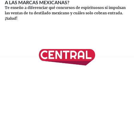
A LAS MARCAS MEXICANAS?
Te enseño a diferenciar qué concursos de espirituosos sí impulsan
las ventas de tu destilado mexicano y cuáles solo cobran entrada.
¡Salud!
Continuar leyendo
SÍGUENOS EN NUESTRAS REDES SOCIALES
REVISTA CENTRAL
Suscríbete a nuestro Newsletter
Inicio
Nuestros Columnistas
Cultura
Gastronomía
Viajes
Media Kit
Directorio
-