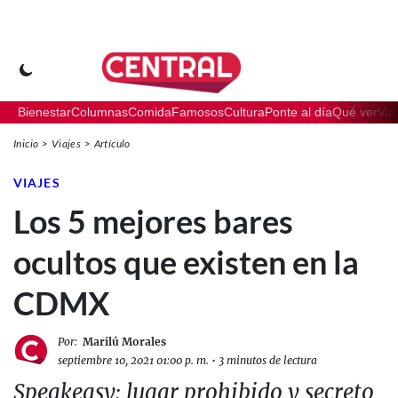
Bienestar
Columnas
Comida
Famosos
Cultura
Ponte al día
Qué ver
Via
Inicio
Viajes
Artículo
VIAJES
Los 5 mejores bares
ocultos que existen en la
CDMX
Por:
Marilú Morales
septiembre 10, 2021 01:00 p. m.
•
3 minutos de lectura
Speakeasy: lugar prohibido y secreto