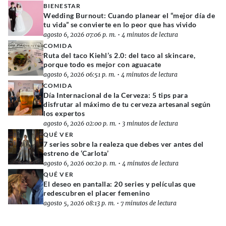
BIENESTAR
Wedding Burnout: Cuando planear el “mejor día de
tu vida” se convierte en lo peor que has vivido
agosto 6, 2026 07:06 p. m.
•
4 minutos de lectura
COMIDA
Ruta del taco Kiehl’s 2.0: del taco al skincare,
porque todo es mejor con aguacate
agosto 6, 2026 06:51 p. m.
•
4 minutos de lectura
COMIDA
Día Internacional de la Cerveza: 5 tips para
disfrutar al máximo de tu cerveza artesanal según
los expertos
agosto 6, 2026 02:00 p. m.
•
3 minutos de lectura
QUÉ VER
7 series sobre la realeza que debes ver antes del
estreno de ‘Carlota’
agosto 6, 2026 00:20 p. m.
•
4 minutos de lectura
QUÉ VER
El deseo en pantalla: 20 series y películas que
redescubren el placer femenino
agosto 5, 2026 08:13 p. m.
•
7 minutos de lectura