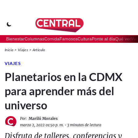
Bienestar
Columnas
Comida
Famosos
Cultura
Ponte al día
Qué ver
Via
Inicio
Viajes
Artículo
VIAJES
Planetarios en la CDMX
para aprender más del
universo
Por:
Marilú Morales
marzo 2, 2022 01:50 p. m.
•
3 minutos de lectura
Disfruta de talleres, conferencias y