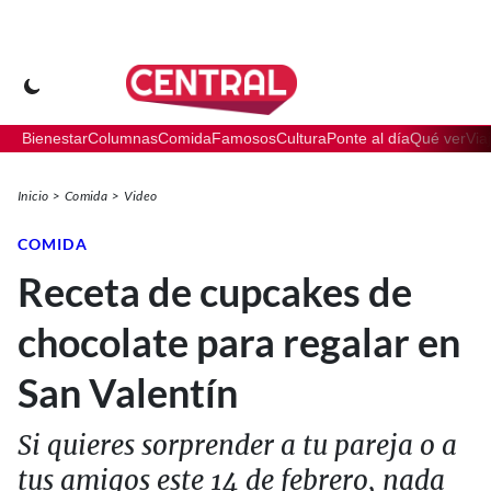
Bienestar
Columnas
Comida
Famosos
Cultura
Ponte al día
Qué ver
Via
Inicio
Comida
Video
COMIDA
Receta de cupcakes de
chocolate para regalar en
San Valentín
Si quieres sorprender a tu pareja o a
tus amigos este 14 de febrero, nada