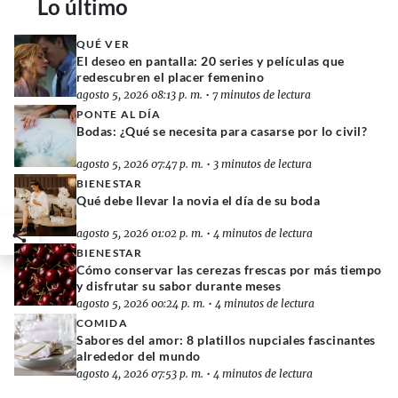
Lo último
QUÉ VER
El deseo en pantalla: 20 series y películas que
redescubren el placer femenino
agosto 5, 2026 08:13 p. m.
•
7 minutos de lectura
PONTE AL DÍA
Bodas: ¿Qué se necesita para casarse por lo civil?
agosto 5, 2026 07:47 p. m.
•
3 minutos de lectura
BIENESTAR
Qué debe llevar la novia el día de su boda
agosto 5, 2026 01:02 p. m.
•
4 minutos de lectura
BIENESTAR
Cómo conservar las cerezas frescas por más tiempo
y disfrutar su sabor durante meses
agosto 5, 2026 00:24 p. m.
•
4 minutos de lectura
COMIDA
Sabores del amor: 8 platillos nupciales fascinantes
alrededor del mundo
agosto 4, 2026 07:53 p. m.
•
4 minutos de lectura