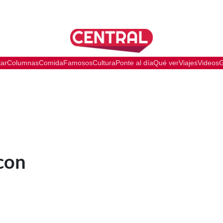
tar
Columnas
Comida
Famosos
Cultura
Ponte al día
Qué ver
Viajes
Videos
G
 con