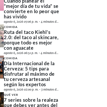
Cuando planear el
“mejor día de tu vida” se
convierte en lo peor que
has vivido
agosto 6, 2026 07:06 p. m.
•
4 minutos de lectura
COMIDA
Ruta del taco Kiehl’s
2.0: del taco al skincare,
porque todo es mejor
con aguacate
agosto 6, 2026 06:51 p. m.
•
4 minutos de lectura
COMIDA
Día Internacional de la
Cerveza: 5 tips para
disfrutar al máximo de
tu cerveza artesanal
según los expertos
agosto 6, 2026 02:00 p. m.
•
3 minutos de lectura
QUÉ VER
7 series sobre la realeza
que debes ver antes del