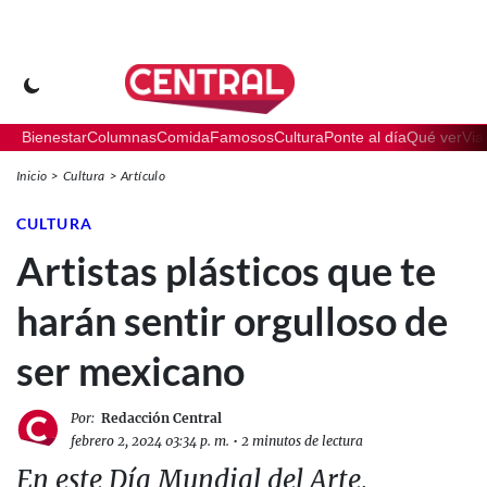
Bienestar
Columnas
Comida
Famosos
Cultura
Ponte al día
Qué ver
Via
Inicio
Cultura
Artículo
CULTURA
Artistas plásticos que te
harán sentir orgulloso de
ser mexicano
Por:
Redacción Central
febrero 2, 2024 03:34 p. m.
•
2 minutos de lectura
En este Día Mundial del Arte,