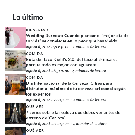
Lo último
BIENESTAR
Wedding Burnout: Cuando planear el “mejor día de
tu vida” se convierte en lo peor que has vivido
agosto 6, 2026 07:06 p. m.
•
4 minutos de lectura
COMIDA
Ruta del taco Kiehl’s 2.0: del taco al skincare,
porque todo es mejor con aguacate
agosto 6, 2026 06:51 p. m.
•
4 minutos de lectura
COMIDA
Día Internacional de la Cerveza: 5 tips para
disfrutar al máximo de tu cerveza artesanal según
los expertos
agosto 6, 2026 02:00 p. m.
•
3 minutos de lectura
QUÉ VER
7 series sobre la realeza que debes ver antes del
estreno de ‘Carlota’
agosto 6, 2026 00:20 p. m.
•
4 minutos de lectura
QUÉ VER