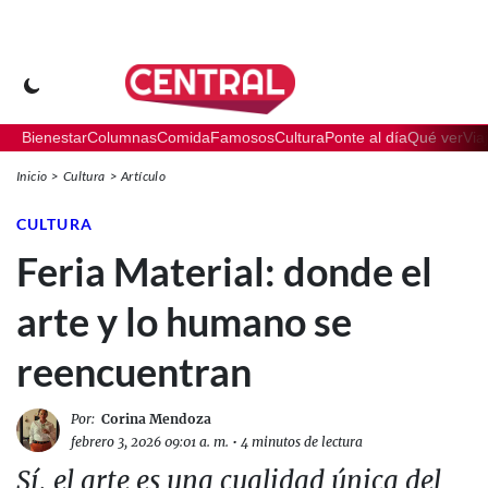
Bienestar
Columnas
Comida
Famosos
Cultura
Ponte al día
Qué ver
Via
Inicio
Cultura
Artículo
CULTURA
Feria Material: donde el
arte y lo humano se
reencuentran
Por:
Corina Mendoza
febrero 3, 2026 09:01 a. m.
•
4 minutos de lectura
Sí, el arte es una cualidad única del