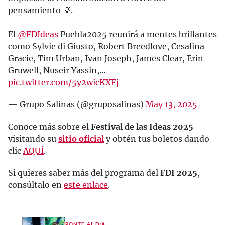
pensamiento 💡.
El
@FDIdeas
Puebla2025 reunirá a mentes brillantes
como Sylvie di Giusto, Robert Breedlove, Cesalina
Gracie, Tim Urban, Ivan Joseph, James Clear, Erin
Gruwell, Nuseir Yassin,…
pic.twitter.com/5y2wicKXFj
— Grupo Salinas (@gruposalinas)
May 13, 2025
Conoce más sobre el
Festival de las Ideas 2025
visitando su
sitio oficial
y obtén tus boletos dando
clic
AQUÍ
.
Si quieres saber más del programa del
FDI 2025
,
consúltalo en
este enlace
.
PONTE AL DÍA