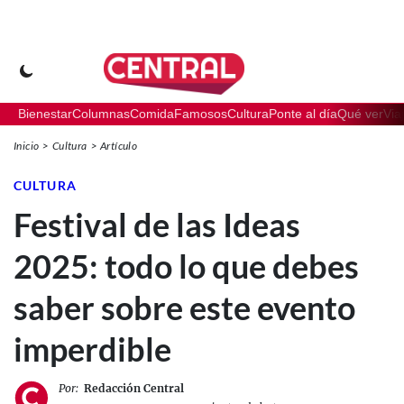
Bienestar
Columnas
Comida
Famosos
Cultura
Ponte al día
Qué ver
Via
Inicio
Cultura
Artículo
CULTURA
Festival de las Ideas
2025: todo lo que debes
saber sobre este evento
imperdible
Por:
Redacción Central