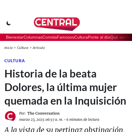
Bienestar
Columnas
Comida
Famosos
Cultura
Ponte al día
Qué ver
Via
Inicio
Cultura
Artículo
CULTURA
Historia de la beata
Dolores, la última mujer
quemada en la Inquisición
Por:
The Conversation
marzo 23, 2025 06:57 a. m.
•
6 minutos de lectura
A la vista de su pertinaz obstinación,