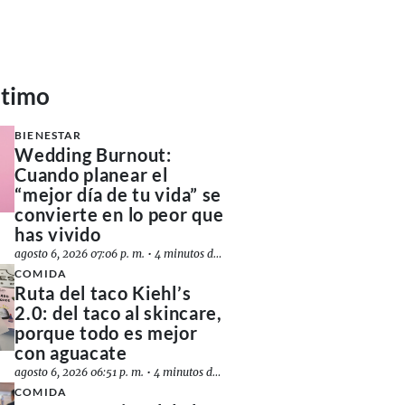
ltimo
BIENESTAR
Wedding Burnout:
Cuando planear el
“mejor día de tu vida” se
convierte en lo peor que
has vivido
agosto 6, 2026 07:06 p. m.
•
4 minutos de lectura
COMIDA
Ruta del taco Kiehl’s
2.0: del taco al skincare,
porque todo es mejor
con aguacate
agosto 6, 2026 06:51 p. m.
•
4 minutos de lectura
COMIDA