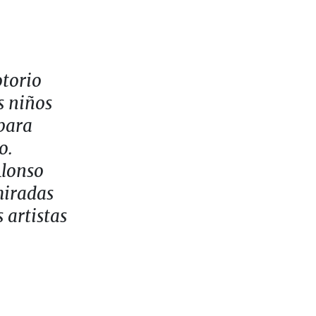
otorio
s niños
 para
o.
Alonso
miradas
s artistas