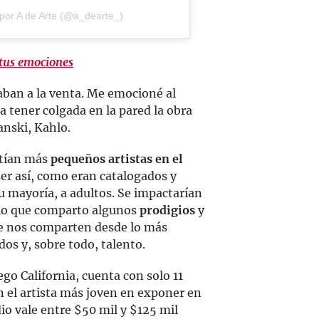
por A de Arte (@a_dearte_)
 tus emociones
aban a la venta. Me emocioné al
 tener colgada en la pared la obra
lanski, Kahlo.
stían más
pequeños artistas en el
ser así, como eran catalogados y
 mayoría, a adultos. Se impactarían
 lo que comparto algunos
prodigios
y
que nos comparten desde lo más
dos y, sobre todo, talento.
ego California, cuenta con solo 11
n el artista más joven en exponer en
io vale entre $50 mil y $125 mil