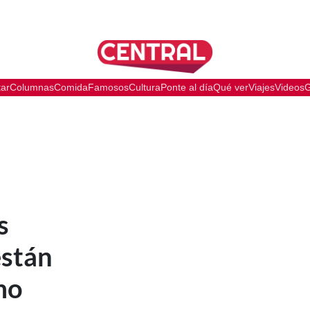
tar
Columnas
Comida
Famosos
Cultura
Ponte al día
Qué ver
Viajes
Videos
G
s
están
mo