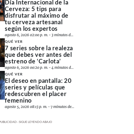
Día Internacional de la
Cerveza: 5 tips para
disfrutar al máximo de
tu cerveza artesanal
según los expertos
agosto 6, 2026 02:00 p. m.
•
3 minutos de lectura
QUÉ VER
7 series sobre la realeza
que debes ver antes del
estreno de ‘Carlota’
agosto 6, 2026 00:20 p. m.
•
4 minutos de lectura
QUÉ VER
El deseo en pantalla: 20
series y películas que
redescubren el placer
femenino
agosto 5, 2026 08:13 p. m.
•
7 minutos de lectura
PUBLICIDAD - SIGUE LEYENDO ABAJO